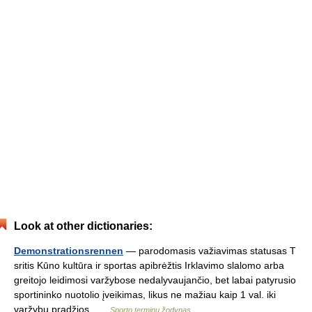
Look at other dictionaries:
Demonstrationsrennen
— parodomasis važiavimas statusas T
sritis Kūno kultūra ir sportas apibrėžtis Irklavimo slalomo arba
greitojo leidimosi varžybose nedalyvaujančio, bet labai patyrusio
sportininko nuotolio įveikimas, likus ne mažiau kaip 1 val. iki
varžybų pradžios …
Sporto terminų žodynas