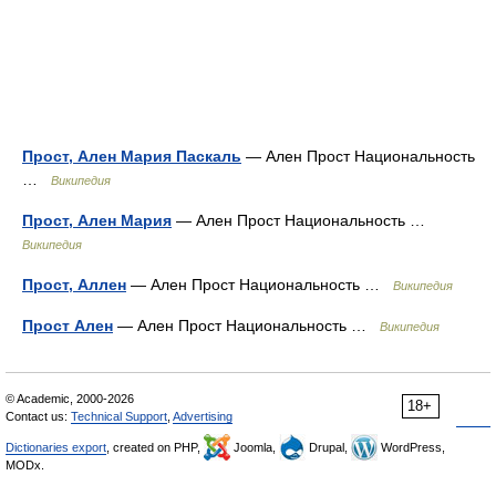
Прост, Ален Мария Паскаль
— Ален Прост Национальность
…
Википедия
Прост, Ален Мария
— Ален Прост Национальность …
Википедия
Прост, Аллен
— Ален Прост Национальность …
Википедия
Прост Ален
— Ален Прост Национальность …
Википедия
© Academic, 2000-2026
18+
Contact us:
Technical Support
,
Advertising
Dictionaries export
, created on PHP,
Joomla,
Drupal,
WordPress,
MODx.